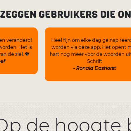
 ZEGGEN GEBRUIKERS DIE O
en veranderd!
Heel fijn om elke dag geinspireer
worden. Het is
worden via deze app. Het opent m
an de ziel. 💖
hart nog meer voor de woorden ui
eef
Schrift
- Ronald Dashorst
Op de hoogte b