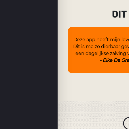
DIT
Deze app heeft mijn lev
Dit is me zo dierbaar ge
een dagelijkse zalving v
- Elke De Gr