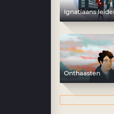
Ignatiaans leid
Onthaasten