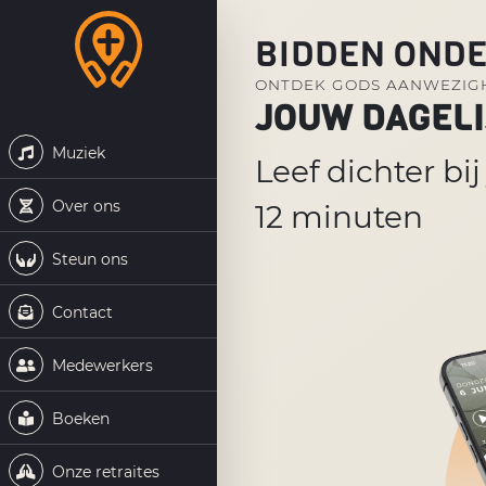
BIDDEN OND
ONTDEK GODS AANWEZIGH
JOUW DAGEL
Muziek
Leef dichter bi
Over ons
12 minuten
Steun ons
Contact
Medewerkers
Boeken
Onze retraites