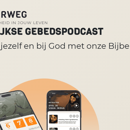
ERWEG
EID IN JOUW LEVEN
IJKSE GEBEDSPODCAST
j jezelf en bij God met onze Bijb