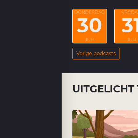
DONDERDAG
VRIJD
30
3
JULI
JULI
Vorige podcasts
UITGELICHT