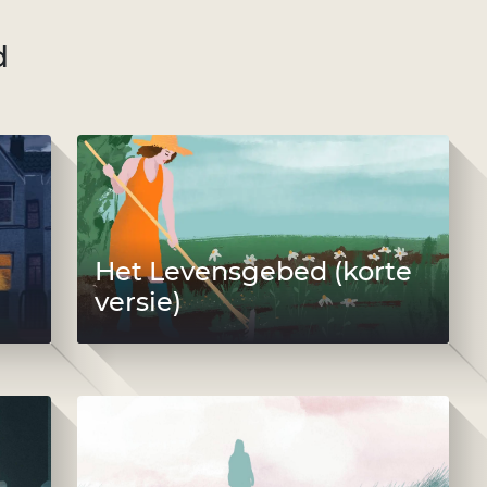
d
Het Levensgebed (korte
versie)