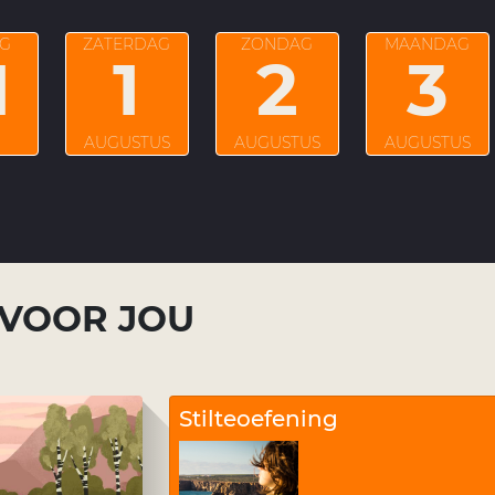
AG
ZATERDAG
ZONDAG
MAANDAG
1
1
2
3
AUGUSTUS
AUGUSTUS
AUGUSTUS
 VOOR JOU
Stilteoefening