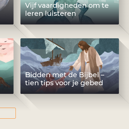
Vijf vaardigheden om te
leren luisteren
Bidden met de Bijbel –
tien tips voor je gebed