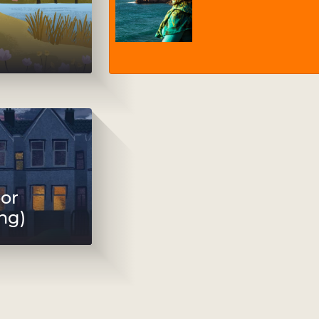
or
ng)