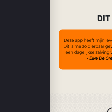
DIT
Deze app heeft mijn lev
Dit is me zo dierbaar ge
een dagelijkse zalving v
- Elke De Gr