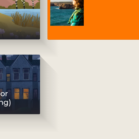
or
ng)