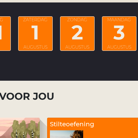
AG
ZATERDAG
ZONDAG
MAANDAG
1
1
2
3
AUGUSTUS
AUGUSTUS
AUGUSTUS
 VOOR JOU
Stilteoefening