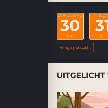
DONDERDAG
VRIJD
30
3
JULI
JULI
Vorige podcasts
UITGELICHT