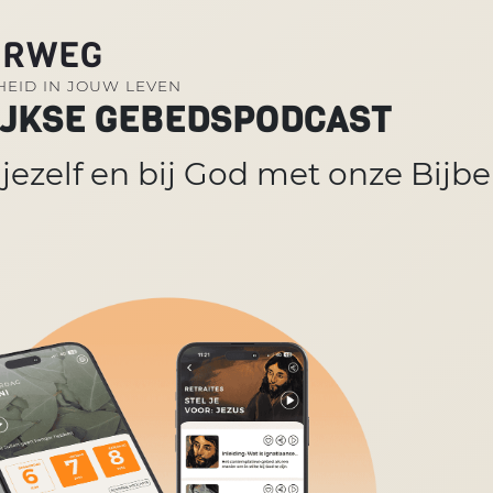
ERWEG
EID IN JOUW LEVEN
IJKSE GEBEDSPODCAST
j jezelf en bij God met onze Bijb