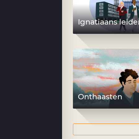
Ignatiaans leid
Onthaasten