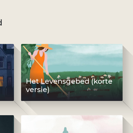
d
Het Levensgebed (korte
versie)