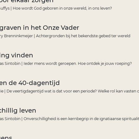
voor elkaar zorgen
Suffys | Hoe wordt God geboren in onze wereld, in ons leven?
graven in het Onze Vader
ry Brenninkmeijer | Achtergronden bij het bekendste gebed ter wereld
ing vinden
aas Sintobin | Ieder mens wordt geroepen. Hoe ontdek je jouw roeping?
en de 40-dagentijd
ie | De veertigdagentijd wat is dat voor een periode? Welke rol kan vasten 
hillig leven
as Sintobin | Onverschilligheid is een kernbegrip in de ignatiaanse spirituali
gens