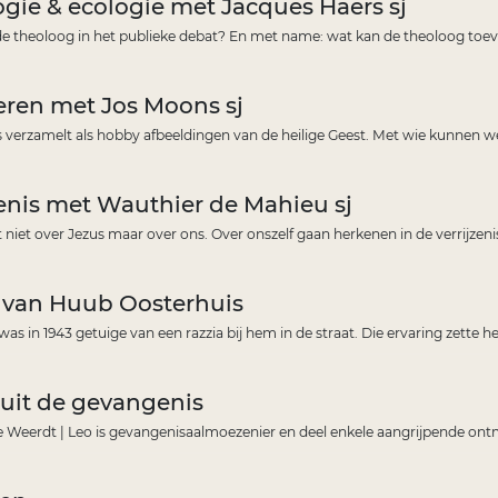
gie & ecologie met Jacques Haers sj
 de theoloog in het publieke debat? En met name: wat kan de theoloog toe
eren met Jos Moons sj
 verzamelt als hobby afbeeldingen van de heilige Geest. Met wie kunnen w
zenis met Wauthier de Mahieu sj
t niet over Jezus maar over ons. Over onszelf gaan herkenen in de verrijzen
e van Huub Oosterhuis
s in 1943 getuige van een razzia bij hem in de straat. Die ervaring zette h
 uit de gevangenis
e Weerdt | Leo is gevangenisaalmoezenier en deel enkele aangrijpende on