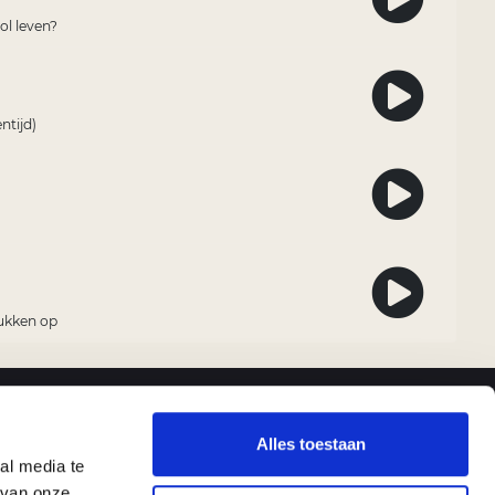
ol leven?
ntijd)
ukken op
LINKS
ANDERE TALEN
Alles toestaan
al media te
we zijn
Pray as you go (Engels)
eun ons
Prie en Chemin (Frans)
 van onze