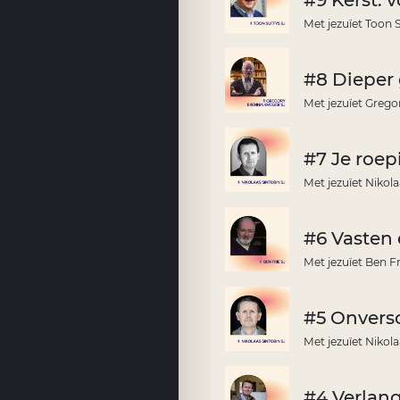
#9 Kerst: 
Met jezuïet Toon 
#8 Dieper 
Met jezuïet Grego
#7 Je roep
Met jezuïet Nikol
#6 Vasten 
Met jezuïet Ben Fr
#5 Onversc
Met jezuïet Nikola
#4 Verlan