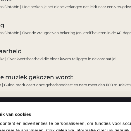
as Sintobin | Hoe herken je het diepe verlangen dat leidt naar een vreugdev
ng
as Sintobin | Over de vreugde van bekering (en jezelf bekeren in de 40-dage
aarheid
ke | Over kwetsbaarheid die bloot kwam te liggen in de coronatijd.
ze muziek gekozen wordt
 | Guido produceert onze gebedspodcast en nam meer dan 1100 muziekst
ik van cookies
ontent en advertenties te personaliseren, om functies voor soci
Wie 
St
erkeer te analyseren. Ook delen we informatie over uw gebruik