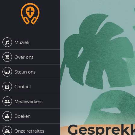
Muziek
Over ons
Steun ons
Contact
Medewerkers
Boeken
Gesprek
Onze retraites