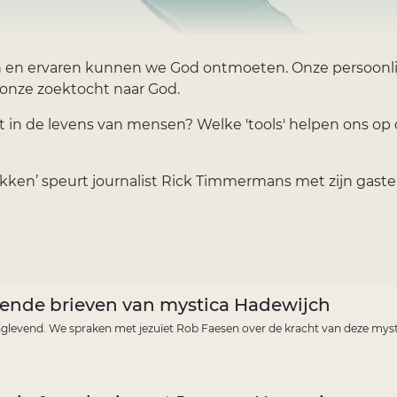
 en ervaren kunnen we God ontmoeten. Onze persoonlij
 onze zoektocht naar God.
uit in de levens van mensen? Welke 'tools' helpen ons 
ekken’ speurt journalist Rick Timmermans met zijn gast
lende brieven van mystica Hadewijch
nglevend. We spraken met jezuïet Rob Faesen over de kracht van deze myst