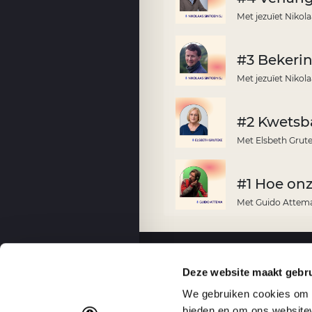
Met jezuïet Nikola
#3 Bekeri
Met jezuïet Nikola
#2 Kwetsb
Met Elsbeth Grute
#1 Hoe on
Met Guido Attema
MOBIELE APPLICATIES
Deze website maakt gebru
We gebruiken cookies om c
bieden en om ons websitev