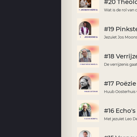
#20 Theolo
Wat is de rol van
#19 Pinkst
Jezuïet Jos Moons
#18 Verrij
De verrijzenis gaa
#17 Poëzi
Huub Oosterhuis wa
#16 Echo's
Met jezuïet Leo D