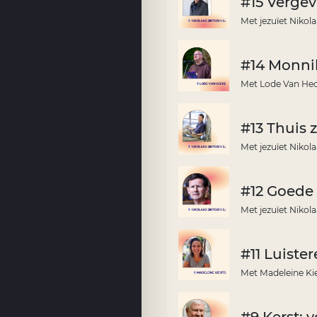
#15 Verge
Met jezuïet Nikola
#14 Monni
Met Lode Van Hec
#13 Thuis zi
Met jezuïet Nikolaa
#12 Goede
Met jezuïet Nikola
#11 Luist
Met Madeleine Kie