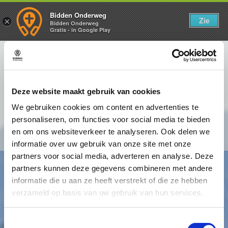
Bidden Onderweg
Zie
×
Bidden Onderweg
Gratis - in Google Play
3.2 Om te luisteren is ascese nodig
Deze website maakt gebruik van cookies
We gebruiken cookies om content en advertenties te
Luisteren vergt inspanning. Vooral de inspanning om jezelf
personaliseren, om functies voor social media te bieden
voor even opzij te zetten, jezelf te offeren zodat de ander
en om ons websiteverkeer te analyseren. Ook delen we
centraal kan staan.
informatie over uw gebruik van onze site met onze
partners voor social media, adverteren en analyse. Deze
partners kunnen deze gegevens combineren met andere
informatie die u aan ze heeft verstrekt of die ze hebben
verzameld op basis van uw gebruik van hun services.
Toestemmingsselectie